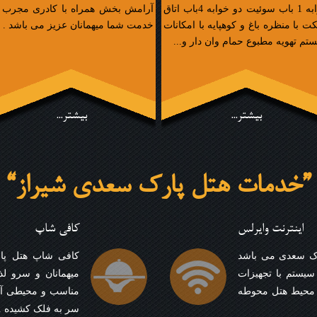
خوابه 1 باب سوئیت دو خوابه 4باب اتاق
آرامش بخش همراه با کادری مجرب 
کت با منظره باغ و کوهپایه با امکانات
خدمت شما میهمانان عزیز می باشد .
تم تهویه مطبوع حمام وان دار و...
بیشتر...
بیشتر...
“خدمات هتل پارک سعدی شیراز”
اینترنت وایرلس
کافی شاپ
ارک سعدی می باشد
کافی شاپ هتل پار
سیستم با تجهیزات
میهمانان و سرو لذ
ه محیط هتل محوطه
مناسب و محیطی آرا
سر به فلک کشیده ..