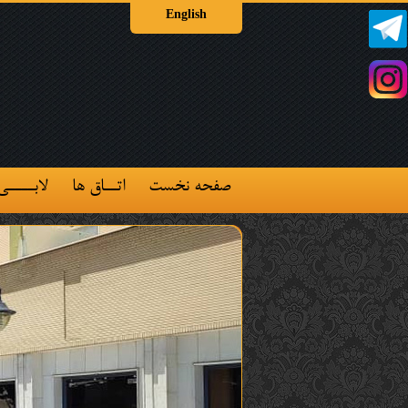
English
صفحه نخست
اتــاق ها
لابــــی