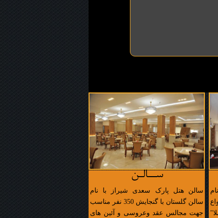
ســالـن
ام
سالن هتل پارک سعدی شیراز با نام
اع
سالن گلستان با گنجایش 350 نفر مناسب
ا"
جهت مجالس عقد وعروسی و آئین های