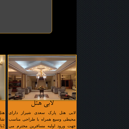
لابی هتل
لابی هتل پارک سعدی شیراز دارای
محیطی وسیع همراه با طراحی مناسب
جهت ورود اولیه مسافرین محترم می