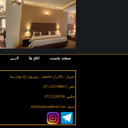
صفحه نخست
اتاق ها
لابــی
شیراز - بالاتر از حافظیه - روبروی باغ جهان نما
تلفن: 9-32274900-071
فکس: 32280356-071
ایمیل: info@parksaadihotel.com