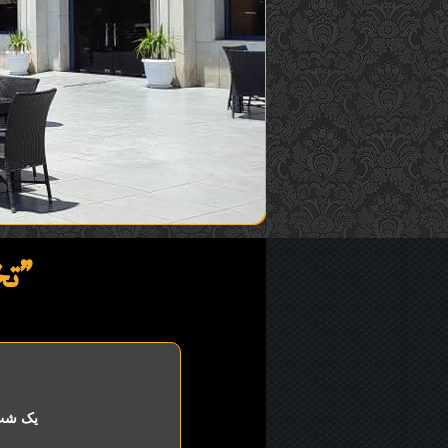
“تخفیفات ویژه هتل پارک سعدی شیراز”
یک شب اقامت باتخفیف 