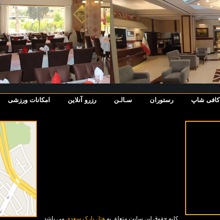
کافی شاپ
رستوران
سـالـن
رزرو آنلاین
امکانات ورزشی
کلیه حقوق این سایت متعلق به
هتل پارک سعدی
می باشد.