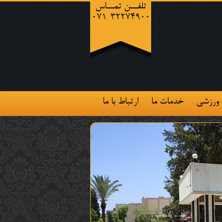
تلفــن تمــاس
071-32274900
 ورزشی
خدمات ما
ارتباط با ما