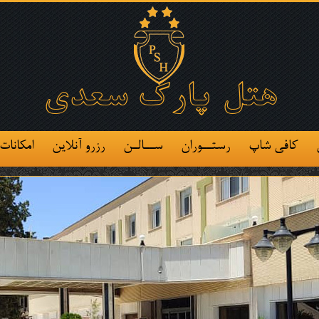
هتل پارک سعدی
کافی شاپ
رستــوران
ســالـن
رزرو آنلاین
امکانات