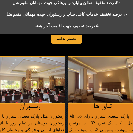
۲۰درصد تخفیف سالن بیلیارد و ایرهاکی جهت مهمانان مقیم هتل
۱۰ درصد تخفیف خدمات کافی شاپ و رستوران جهت مهمانان مقیم هتل
۵ درصد تخفیف جهت اقامت آخر هفته
بیشتر بدانید
اتـاق ها
رستوران
هتل پارک سعدی شیراز دارای 53 اتاق
رستوران هتل پارک سعدی شیراز با ن
شامل 11باب یک نفره 32 باب دونفره
رستوران بوستان در تمام روز با انو
2باب سوئیت معمولی 2باب سوئیت یک
غذاهای ایرانی و فرنگی و محیطی کامل